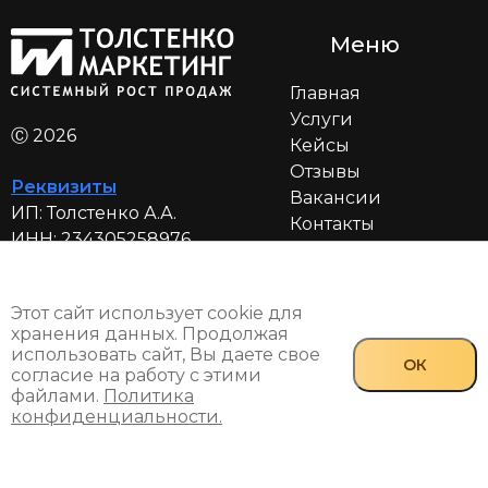
Меню
Главная
Услуги
Ⓒ 2026
Кейсы
Отзывы
Реквизиты
Вакансии
ИП:
Толстенко А.А.
Контакты
ИНН:
234305258976
🙋 Консультация
Блог
Политика
Этот сайт использует cookie для
конфиденциальности
хранения данных. Продолжая
Согласие на обработку
использовать сайт, Вы даете свое
ОК
ПД
согласие на работу с этими
файлами.
Политика
конфиденциальности.
Мессенджеры:
Контакты