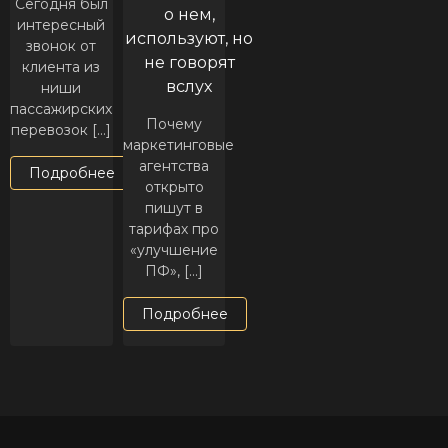
Сегодня был
о нем,
интересный
используют, но
звонок от
не говорят
клиента из
вслух
ниши
пассажирских
Почему
перевозок […]
маркетинговые
агентства
Подробнее
открыто
пишут в
тарифах про
«улучшение
ПФ», […]
Подробнее