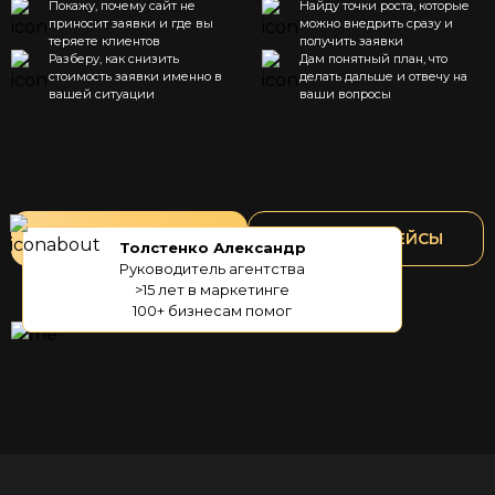
Покажу, почему сайт не
Найду точки роста, которые
приносит заявки и где вы
можно внедрить сразу и
теряете клиентов
получить заявки
Разберу, как снизить
Дам понятный план, что
стоимость заявки именно в
делать дальше и отвечу на
вашей ситуации
ваши вопросы
ДИАГНОСТИКА
СМОТРЕТЬ КЕЙСЫ
Толстенко Александр
Руководитель агентства
>15 лет в маркетинге
100+ бизнесам помог